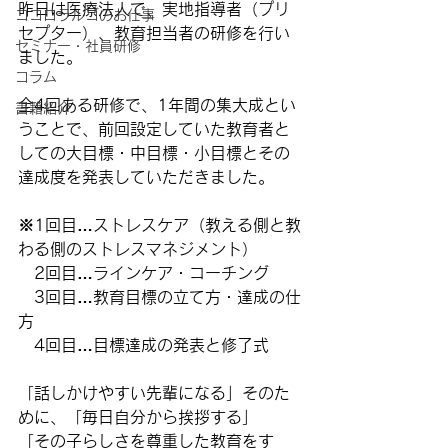
昨日は医療法人で、実地指導者（プリ
ココロラルゴのお仕事
セプター）、教育担当者の研修を行い
セミナー・社員研修
ました。
コラム
全4回ある研修で、1年間の集大成とい
書籍紹介
うことで、前回設定していた教育者と
しての大目標・中目標・小目標とその
達成度を発表していただきました。
※1回目…ストレスケア（教える側と教
わる側のストレスマネジメント）
　2回目…ラインケア・コーチング
　3回目…教育目標の立て方・達成の仕
方
　4回目…目標達成の発表と修了式
「話しかけやすい先輩になる」そのた
めに、「毎日自分から挨拶する」
「その子らしさを尊重した教育をす