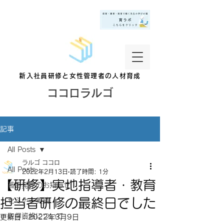
新入社員研修と女性管理者の人材育成
ココロラルゴ
記事
All Posts
ラルゴ ココロ
All Posts
2022年2月13日
読了時間: 1分
【研修】実地指導者・教育
著書発売のお知らせ
担当者研修の最終日でした
セミナー実績
取得資格について
更新日：
2022年3月9日