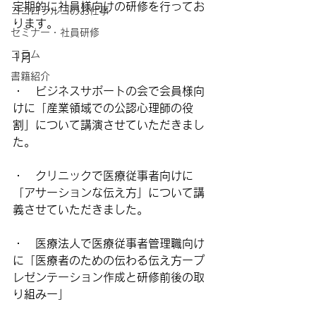
定期的に社員様向けの研修を行ってお
ココロラルゴのお仕事
ります。
セミナー・社員研修
コラム
1月
書籍紹介
・　ビジネスサポートの会で会員様向
けに「産業領域での公認心理師の役
割」について講演させていただきまし
た。
・　クリニックで医療従事者向けに
「アサーションな伝え方」について講
義させていただきました。
・　医療法人で医療従事者管理職向け
に「医療者のための伝わる伝え方ープ
レゼンテーション作成と研修前後の取
り組みー」