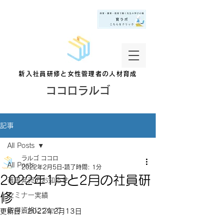
新入社員研修と女性管理者の人材育成
ココロラルゴ
記事
All Posts
ラルゴ ココロ
All Posts
2022年2月5日
読了時間: 1分
2022年1月と2月の社員研
著書発売のお知らせ
修
セミナー実績
取得資格について
更新日：
2022年2月13日