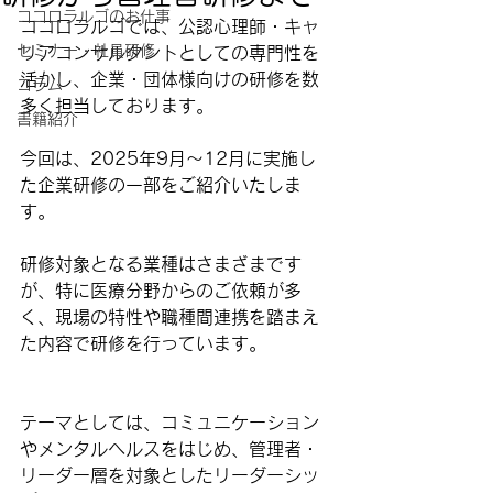
ココロラルゴのお仕事
ココロラルゴでは、
公認心理師・キャ
セミナー・社員研修
リアコンサルタント
としての専門性を
活かし、企業・団体様向けの研修を数
コラム
多く担当しております。
書籍紹介
今回は、
2025年9月〜12月に実施し
た企業研修の一部
をご紹介いたしま
す。
研修対象となる業種はさまざまです
が、
特に医療分野からのご依頼が多
く
、現場の特性や職種間連携を踏まえ
た内容で研修を行っています。
テーマとしては、
コミュニケーション
やメンタルヘルス
をはじめ、管理者・
リーダー層を対象とした
リーダーシッ