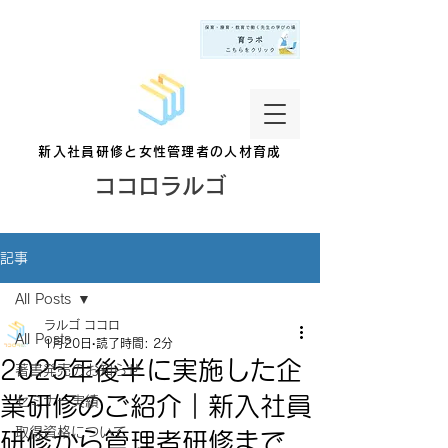
新入社員研修と女性管理者の人材育成
ココロラルゴ
記事
All Posts
ラルゴ ココロ
All Posts
1月20日
読了時間: 2分
2025年後半に実施した企
著書発売のお知らせ
業研修のご紹介｜新入社員
セミナー実績
取得資格について
研修から管理者研修まで