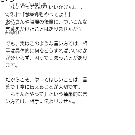
ココロラルゴのお仕事
「なにやってるの！いいかげんにし
セミナー・社員研修
て！」「ちゃんとやってよ！」
お子さんや職場の後輩に、ついこんな
コラム
言葉をかけたことはありませんか？
書籍紹介
でも、実はこのような言い方では、相
手は具体的に何をどうすればいいのか
が分からず、困ってしまうことがあり
ます。
だからこそ、
やってほしいことは、言
葉で丁寧に伝えること
が大切です。
「ちゃんとやって」という抽象的な言
い方では、相手に伝わりません。