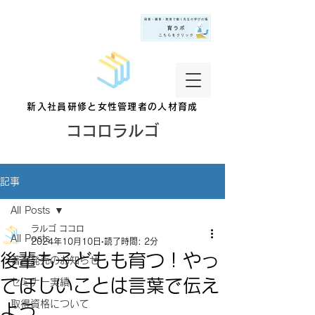
新入社員研修と女性管理者の人材育成
ココロラルゴ
記事
All Posts
ラルゴ ココロ
All Posts
2024年10月10日
読了時間: 2分
後輩も子どもも育つ！やっ
著書発売のお知らせ
てほしいことは言葉で伝え
セミナー実績
取得資格について
よう