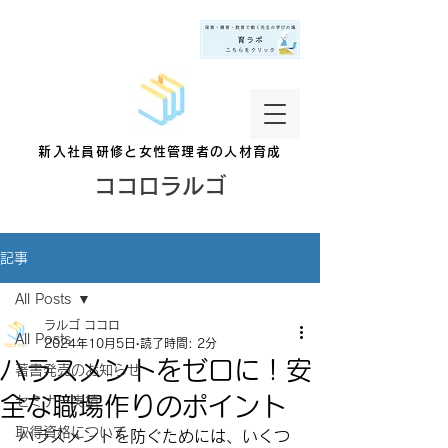
新入社員研修と女性管理者の人材育成
ココロラルゴ
記事
All Posts
ラルゴ ココロ
All Posts
2024年10月5日
読了時間: 2分
ハラスメントをゼロに！安
著書発売のお知らせ
全な職場作りのポイント
セミナー実績
取得資格について
ハラスメントを防ぐためには、いくつ