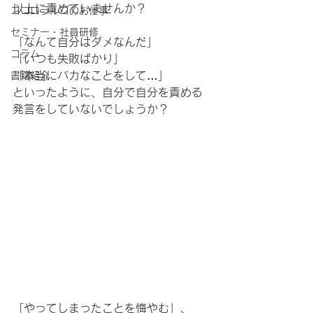
以上に責めていませんか？
ココロラルゴのお仕事
セミナー・社員研修
「なんて自分はダメなんだ」
コラム
「いつも失敗ばかり」
「本当にバカなことをして…」
書籍紹介
といったように、自分で自分を責める
発言をしていないでしょうか？
「やってしまったことを悔やむ」、