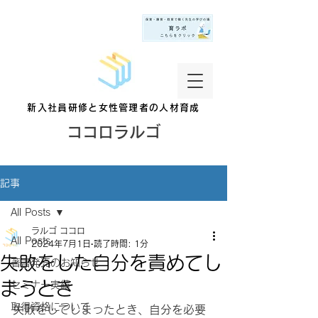
新入社員研修と女性管理者の人材育成
ココロラルゴ
記事
All Posts
ラルゴ ココロ
All Posts
2024年7月1日
読了時間: 1分
失敗をした自分を責めてし
著書発売のお知らせ
まうとき
セミナー実績
取得資格について
失敗をしてしまったとき、自分を必要