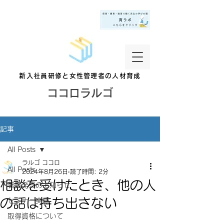
新入社員研修と女性管理者の人材育成
ココロラルゴ
記事
All Posts
ラルゴ ココロ
All Posts
2024年8月26日
読了時間: 2分
相談を受けたとき、他の人
著書発売のお知らせ
の話は持ち出さない
セミナー実績
取得資格について