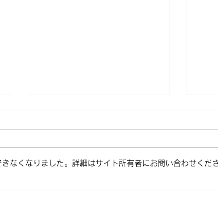
できなくなりました。詳細はサイト所有者にお問い合わせくだ
「がんばることをやめられな
社員
い」人必見です
て