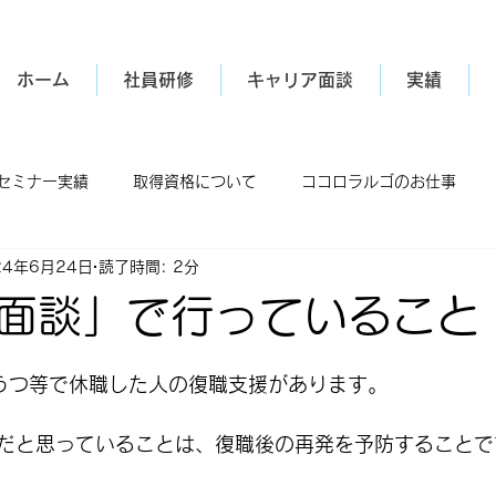
ホーム
社員研修
キャリア面談
実績
セミナー実績
取得資格について
ココロラルゴのお仕事
24年6月24日
読了時間: 2分
面談」で行っていること
日
うつ等で休職した人の復職支援があります。
だと思っていることは、
復職後の再発を予防すること
で