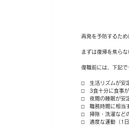
再発を予防するため
まずは復帰を焦らな
復職前には、下記で
□　生活リズムが安
□　3食十分に食事
□　夜間の睡眠が安
□　職務時間に相当
□　掃除・洗濯など
□　適度な運動（1